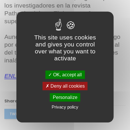
los investigadores en la revista
Pathophysiology. El riesgo es 3 veces
superior después de 25 años de uso.
Aunque el artículo no lo nombra, el riesgo
This site uses cookies
and gives you control
por el uso del teléfono móvil, se asocia al
over what you want to
del teléfono inalámbrico y los auriculares
activate
inalámbricos.
OK, accept all
ENLACE A LA NOTICIA
Deny all cookies
Personalize
Share this post
Privacy policy
TWITTER
FACEBOOK
PINTEREST